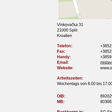
Vinkovačka 31
21000 Split
Kroatien
Telefon:
+3852
Fax:
+3852
Handy:
+3859
Email:
mislav
Website:
www.od
Arbeitszeiten:
Wochentags von 8.00 bis 17.00
OIB:
89202
MB:
80366
Bankkonto in:
SG Spl