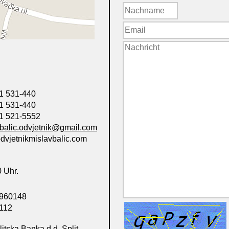
1 531-440
1 531-440
1 521-5552
balic.odvjetnik@gmail.com
vjetnikmislavbalic.com
 Uhr.
960148
112
itska Banka d.d. Split