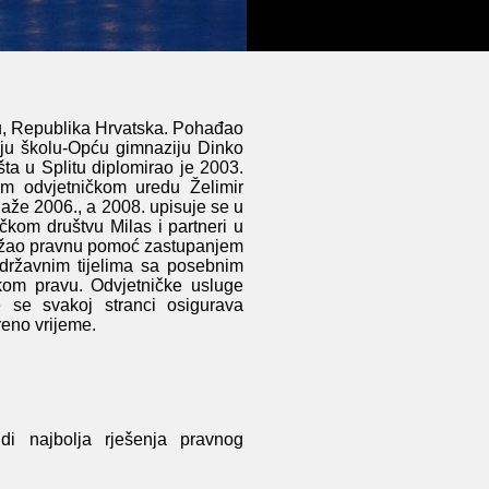
tu, Republika Hrvatska. Pohađao
nju školu-Opću gimnaziju Dinko
ta u Splitu diplomirao je 2003.
om odvjetničkom uredu Želimir
laže 2006., a 2008. upisuje se u
ičkom društvu Milas i partneri u
 pružao pravnu pomoć zastupanjem
 državnim tijelima sa posebnim
om pravu. Odvjetničke usluge
e se svakoj stranci osigurava
reno vrijeme.
di najbolja rješenja pravnog