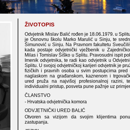
ŽIVOTOPIS
Odvjetnik Mislav Balić rođen je 18.06.1979. u Spli
je Osnovnu školu Marko Marulić u Sinju, te sred
Šimunović u Sinju. Na Pravnom fakultetu Sveučiliš
kada postaje odvjetnički vježbenik u Zajedničk
Milas i Tomislav Šiško u Splitu. Pravosudni ispit po
Imenik odvjetnika, te radi kao odvjetnik u Odvjetn
Splitu. U svojoj odvjetničkoj karijeri odvjetnik je
fizičkih i pravnih osoba u svim postupcima pred
naglaskom na građanskom, kaznenom i trgovačk
ured pruža na najvišoj profesionalnoj razini, t
individualni pristup, posveta pune pažnje uz primje
ČLANSTVO
- Hrvatska odvjetnička komora
ODVJETNIČKI URED BALIĆ
Otvoren sa vizijom da svojim klijentima ponu
zastupanja.